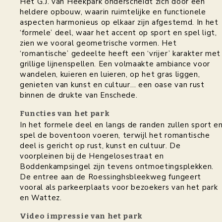
Het G.J. van Heekpark onderscheidt zich door een
heldere opbouw, waarin ruimtelijke en functionele
aspecten harmonieus op elkaar zijn afgestemd. In het
‘formele’ deel, waar het accent op sport en spel ligt,
zien we vooral geometrische vormen. Het
‘romantische’ gedeelte heeft een ‘vrijer’ karakter met
grillige lijnenspellen. Een volmaakte ambiance voor
wandelen, kuieren en luieren, op het gras liggen,
genieten van kunst en cultuur… een oase van rust
binnen de drukte van Enschede.
Functies van het park
In het formele deel en langs de randen zullen sport e
spel de boventoon voeren, terwijl het romantische
deel is gericht op rust, kunst en cultuur. De
voorpleinen bij de Hengelosestraat en
Boddenkampsingel zijn tevens ontmoetingsplekken.
De entree aan de Roessinghsbleekweg fungeert
vooral als parkeerplaats voor bezoekers van het park
en Wattez.
Video impressie van het park