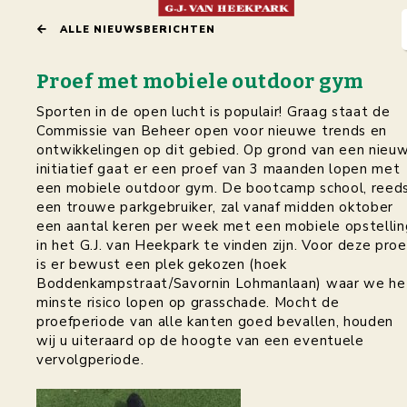
ALLE NIEUWSBERICHTEN
Home
Proef met mobiele outdoor gym
Het Park
Sporten in de open lucht is populair! Graag staat de
Commissie van Beheer open voor nieuwe trends en
Interactieve kaart
ontwikkelingen op dit gebied. Op grond van een nieu
Recreatie & Sport
initiatief gaat er een proef van 3 maanden lopen met
een mobiele outdoor gym. De bootcamp school, reed
Jubileum 2018
een trouwe parkgebruiker, zal vanaf midden oktober
een aantal keren per week met een mobiele opstellin
Activiteiten
in het G.J. van Heekpark te vinden zijn. Voor deze proe
is er bewust een plek gekozen (hoek
Plan paviljoen 2025
Boddenkampstraat/Savornin Lohmanlaan) waar we he
Nieuws
minste risico lopen op grasschade. Mocht de
proefperiode van alle kanten goed bevallen, houden
Contact
wij u uiteraard op de hoogte van een eventuele
vervolgperiode.