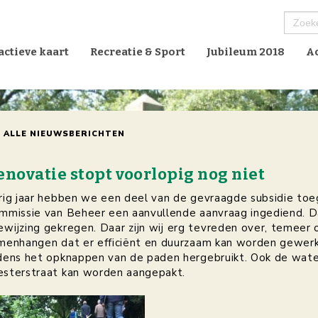
Zoek
naar:
actieve kaart
Recreatie & Sport
Jubileum 2018
Ac
ALLE NIEUWSBERICHTEN
enovatie stopt voorlopig nog niet
rig jaar hebben we een deel van de gevraagde subsidie toe
mmissie van Beheer een aanvullende aanvraag ingediend. 
ewijzing gekregen. Daar zijn wij erg tevreden over, teme
menhangen dat er efficiënt en duurzaam kan worden gewerk
jdens het opknappen van de paden hergebruikt. Ook de water
sterstraat kan worden aangepakt.